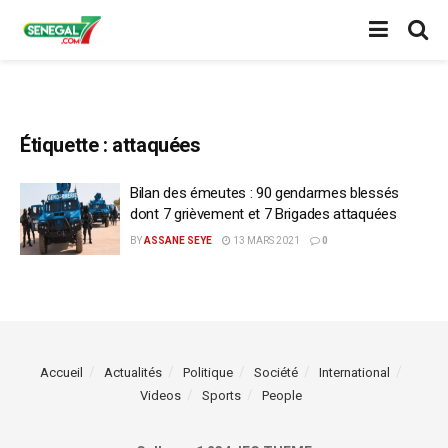
Étiquette :
attaquées
Bilan des émeutes : 90 gendarmes blessés
dont 7 grièvement et 7 Brigades attaquées
BY
ASSANE SEYE
13 MARS 2021
0
Accueil
Actualités
Politique
Société
International
Videos
Sports
People