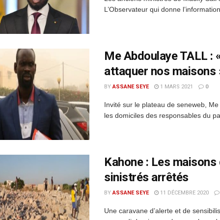
L’Observateur qui donne l’information, 
Me Abdoulaye TALL : «
attaquer nos maisons 
BY
ASSANE SEYE
1 MARS 2021
0
Invité sur le plateau de seneweb, M
les domiciles des responsables du par
Kahone : Les maisons 
sinistrés arrêtés
BY
ASSANE SEYE
11 DÉCEMBRE 2020
Une caravane d’alerte et de sensibili