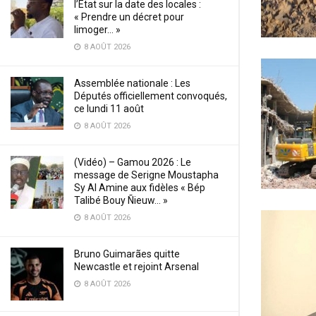
l’État sur la date des locales :
« Prendre un décret pour
limoger… »
8 AOÛT 2026
Assemblée nationale : Les
Députés officiellement convoqués,
ce lundi 11 août
8 AOÛT 2026
(Vidéo) – Gamou 2026 : Le
message de Serigne Moustapha
Sy Al Amine aux fidèles « Bép
Talibé Bouy Ñieuw… »
8 AOÛT 2026
Bruno Guimarães quitte
Newcastle et rejoint Arsenal
8 AOÛT 2026