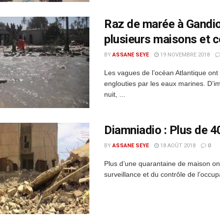
Raz de marée à Gandio
plusieurs maisons et 
BY
ASSANE SEYE
19 NOVEMBRE 2018
Les vagues de l’océan Atlantique ont
englouties par les eaux marines. D’i
nuit, ...
Diamniadio : Plus de 4
BY
ASSANE SEYE
18 AOÛT 2018
0
Plus d’une quarantaine de maison ont é
surveillance et du contrôle de l’occup