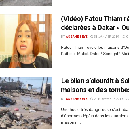
(Vidéo) Fatou Thiam r
déclarées à Dakar « 
BY
ASSANE SEYE
31 JANVIER 2019
0
Fatou Thiam révèle les maisons d’
Kathie » Malick Dabo / Senegal7 Mal
Le bilan s’alourdit à S
maisons et des tombe
BY
ASSANE SEYE
20 NOVEMBRE 2018
Une houle très dangereuse s’est abat
d’énormes dégâts dans les quartiers d
maisons ...