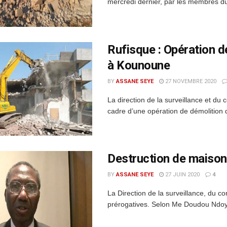
mercredi dernier, par les membres du 
Rufisque : Opération d
à Kounoune
BY
ASSANE SEYE
27 NOVEMBRE 2020
La direction de la surveillance et du
cadre d’une opération de démolition 
Destruction de maison
BY
ASSANE SEYE
27 JUIN 2020
4
La Direction de la surveillance, du c
prérogatives. Selon Me Doudou Ndoye,