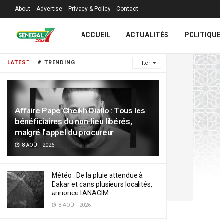
About
Advertise
Privacy & Policy
Contact
ACCUEIL
ACTUALITÉS
POLITIQU
LATEST
TRENDING
Filter
Affaire Pape Cheikh Diallo : Tous les
bénéficiaires du non-lieu libérés,
malgré l’appel du procureur
8 AOÛT 2026
Météo : De la pluie attendue à
Dakar et dans plusieurs localités,
annonce l’ANACIM
8 AOÛT 2026