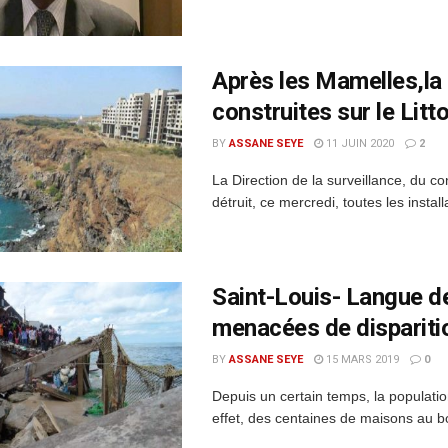
Après les Mamelles,la 
construites sur le Litto
BY
ASSANE SEYE
11 JUIN 2020
2
La Direction de la surveillance, du co
détruit, ce mercredi, toutes les insta
Saint-Louis- Langue d
menacées de dispariti
BY
ASSANE SEYE
15 MARS 2019
0
Depuis un certain temps, la populati
effet, des centaines de maisons au bo