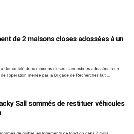
ent de 2 maisons closes adossées à un
a démantelé deux maisons closes clandestines adossées à un
an de l'opération menée par la Brigade de Recherches fait ...
acky Sall sommés de restituer véhicules
n
sommés de quitter les logements de fonction dans 2 mois.