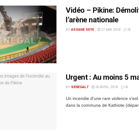
Vidéo – Pikine: Démoli
l’arène nationale
BY
ASSANE SEYE
27 MAI 2018
0
Urgent : Au moins 5 m
BY
SENEGAL7
26 AVRIL 2018
0
Un incendie d'une rare violence s'es
dans la commune de Kathiote (départem