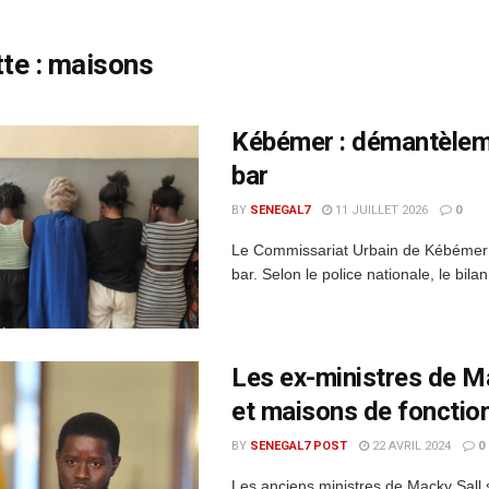
te :
maisons
Kébémer : démantèlem
bar
BY
SENEGAL7
11 JUILLET 2026
0
Le Commissariat Urbain de Kébémer 
bar. Selon le police nationale, le bil
Les ex-ministres de M
et maisons de fonctio
BY
SENEGAL7 POST
22 AVRIL 2024
0
Les anciens ministres de Macky Sall 