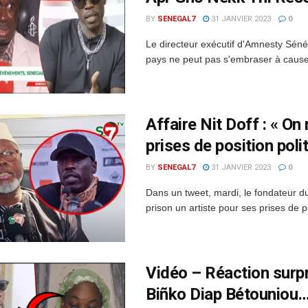
BY
SENEGAL7
31 JANVIER 2023
0
Le directeur exécutif d'Amnesty Séné
pays ne peut pas s'embraser à cause 
Affaire Nit Doff : « On
prises de position poli
BY
SENEGAL7
31 JANVIER 2023
0
Dans un tweet, mardi, le fondateur d
prison un artiste pour ses prises de po
Vidéo – Réaction surpr
Biñko Diap Bétouniou…