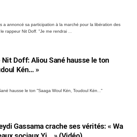
es a annoncé sa participation à la marché pour la libération des
le rappeur Nit Doff. "Je me rendrai ...
 Nit Doff: Aliou Sané hausse le ton
udoul Kén… »
u Sané hausse le ton "Saaga Woul Kén, Toudoul Kén..."
Seydi Gassama crache ses vérités: « Wa
aux sociaux Yi… » (Vidéo)