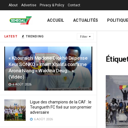
About
Advertise
Privacy & Policy
Contact
ACCUEIL
ACTUALITÉS
POLITIQU
LATEST
TRENDING
Filter
Étiquet
« Khouraichi Modone Diokhé Dépense
Keur SONKO » Imam Khalifa confirme
Arona Niang « Wakhna Deug… »
(Vidéo)
6 AOÛT 2026
Ligue des champions de la CAF : le
Teungueth FC fixé sur son premier
adversaire
6 AOÛT 2026