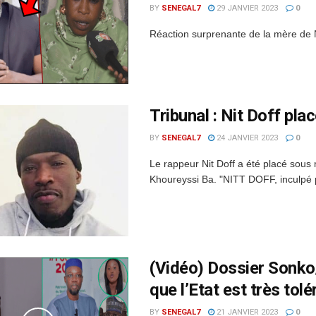
BY
SENEGAL7
29 JANVIER 2023
0
Réaction surprenante de la mère de N
Tribunal : Nit Doff pl
BY
SENEGAL7
24 JANVIER 2023
0
Le rappeur Nit Doff a été placé sous
Khoureyssi Ba. "NITT DOFF, inculpé 
(Vidéo) Dossier Sonko/
que l’Etat est très tolé
BY
SENEGAL7
21 JANVIER 2023
0