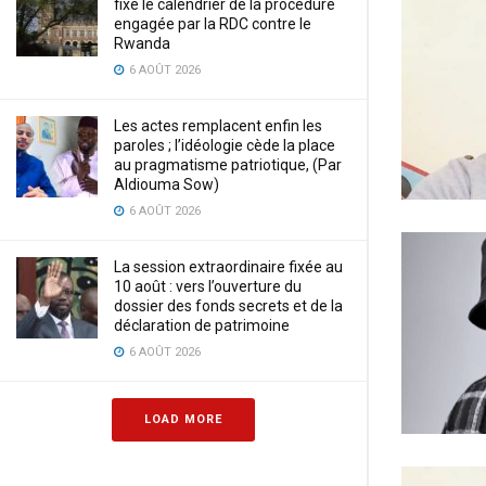
fixe le calendrier de la procédure
engagée par la RDC contre le
Rwanda
6 AOÛT 2026
Les actes remplacent enfin les
paroles ; l’idéologie cède la place
au pragmatisme patriotique, (Par
Aldiouma Sow)
6 AOÛT 2026
La session extraordinaire fixée au
10 août : vers l’ouverture du
dossier des fonds secrets et de la
déclaration de patrimoine
6 AOÛT 2026
LOAD MORE