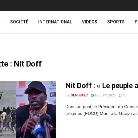
E
SOCIÉTÉ
INTERNATIONAL
VIDEOS
SPORTS
P
te :
Nit Doff
Nit Doff : « Le peuple 
BY
SENEGAL7
12 JUIN 2026
0
Dans un post, le Président du Conse
urbaines (FDCU) Mor Talla Gueye alias