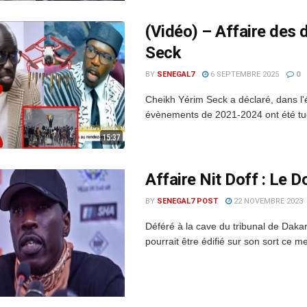
(Vidéo) – Affaire des 
Seck
BY
SENEGAL7
6 SEPTEMBRE 2025
0
Cheikh Yérim Seck a déclaré, dans l
évènements de 2021-2024 ont été tués
Affaire Nit Doff : Le 
BY
SENEGAL7 POST
22 NOVEMBRE 2023
Déféré à la cave du tribunal de Daka
pourrait être édifié sur son sort ce mer