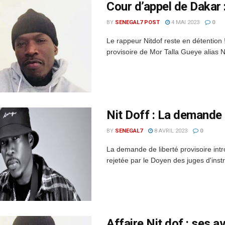
Cour d’appel de Dakar :
BY
SENEGAL7 POST
4 MAI 2023
0
Le rappeur Nitdof reste en détention 
provisoire de Mor Talla Gueye alias Ni
Nit Doff : La demande 
BY
SENEGAL7
8 AVRIL 2023
0
La demande de liberté provisoire intr
rejetée par le Doyen des juges d'inst
Affaire Nit dof : ses a