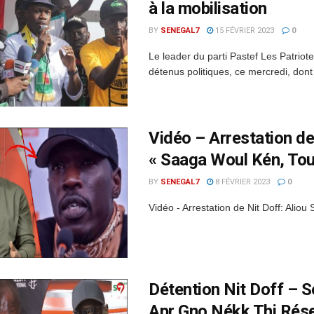
à la mobilisation
BY
SENEGAL7
15 FÉVRIER 2023
0
Le leader du parti Pastef Les Patriot
détenus politiques, ce mercredi, dont 
Vidéo – Arrestation de
« Saaga Woul Kén, To
BY
SENEGAL7
8 FÉVRIER 2023
0
Vidéo - Arrestation de Nit Doff: Alio
Détention Nit Doff – 
Apr Gno Nékk Thi Rése