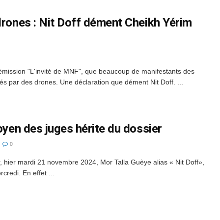
drones : Nit Doff dément Cheikh Yérim
'émission "L'invité de MNF", que beaucoup de manifestants des
 par des drones. Une déclaration que dément Nit Doff. ...
Doyen des juges hérite du dossier
0
r, hier mardi 21 novembre 2024, Mor Talla Guèye alias « Nit Doff»,
credi. En effet ...