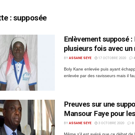
te :
supposée
Enlèvement supposé : 
plusieurs fois avec un
BY
ASSANE SEYE
17 OCTOBRE 2020
Boly Kane enlevée puis ayant échappé
enlevée par des ravisseurs mais il fa
Preuves sur une suppo
Mansour Faye pour les
BY
ASSANE SEYE
3 OCTOBRE 2020
0
Même s'il est avéré que ce débat de 