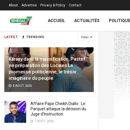
About
Advertise
Privacy & Policy
Contact
ACCUEIL
ACTUALITÉS
POLITIQU
LATEST
TRENDING
Filter
Kiiraay dans la massification, Pastef
en préparation des Locales La
promesse politicienne, le trésor
imaginaire du peuple
8 AOÛT 2026
Affaire Pape Cheikh Diallo : Le
Parquet attaque la décision du
Juge d’Instruction
7 AOÛT 2026