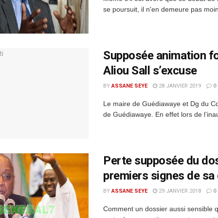
se poursuit, il n'en demeure pas moin
Supposée animation fo
Aliou Sall s’excuse
BY
ASSANE SEYE
28 JANVIER 2019
0
Le maire de Guédiawaye et Dg du Cdc
de Guédiawaye. En effet lors de l’ina
Perte supposée du dos
premiers signes de s
BY
ASSANE SEYE
29 JANVIER 2018
0
Comment un dossier aussi sensible que