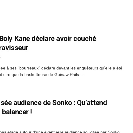
Boly Kane déclare avoir couché
 ravisseur
4
e à ses "bourreaux" déclare devant les enquêteurs qu'elle a été
ut dire que la basketteuse de Guinaw Rails ...
sée audience de Sonko : Qu’attend
 balancer !
bas étage autour d'une éventuelle audience sollicitée par Sonko