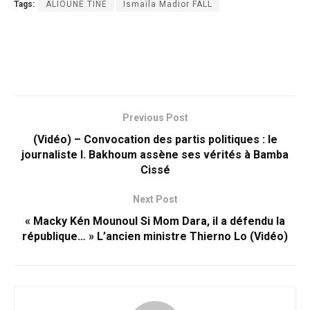
Tags:
ALIOUNE TINE
Ismaïla Madior FALL
Previous Post
(Vidéo) – Convocation des partis politiques : le
journaliste I. Bakhoum assène ses vérités à Bamba
Cissé
Next Post
« Macky Kén Mounoul Si Mom Dara, il a défendu la
république… » L’ancien ministre Thierno Lo (Vidéo)