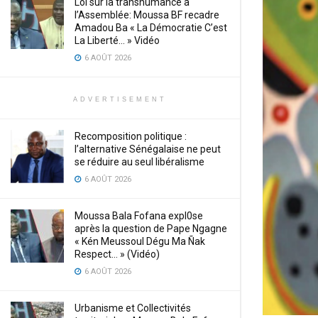
Loi sur la transhumance à
l’Assemblée: Moussa BF recadre
Amadou Ba « La Démocratie C’est
La Liberté… » Vidéo
6 AOÛT 2026
ADVERTISEMENT
Recomposition politique :
l’alternative Sénégalaise ne peut
se réduire au seul libéralisme
6 AOÛT 2026
Moussa Bala Fofana expl0se
après la question de Pape Ngagne
« Kén Meussoul Dégu Ma Ñak
Respect… » (Vidéo)
6 AOÛT 2026
Urbanisme et Collectivités