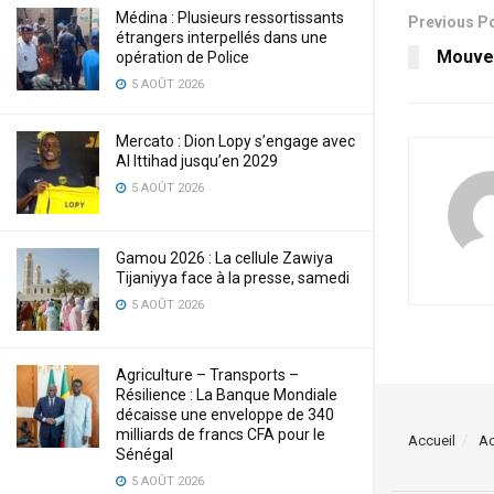
Médina : Plusieurs ressortissants
Previous P
étrangers interpellés dans une
Mouvem
opération de Police
5 AOÛT 2026
Mercato : Dion Lopy s’engage avec
Al Ittihad jusqu’en 2029
5 AOÛT 2026
Gamou 2026 : La cellule Zawiya
Tijaniyya face à la presse, samedi
5 AOÛT 2026
Agriculture – Transports –
Résilience : La Banque Mondiale
décaisse une enveloppe de 340
milliards de francs CFA pour le
Accueil
Ac
Sénégal
5 AOÛT 2026