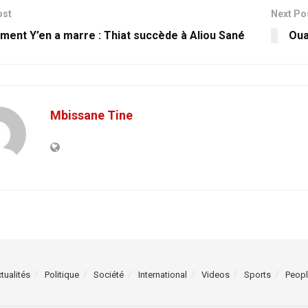
ost
Next Po
ent Y’en a marre : Thiat succède à Aliou Sané
Oua
Mbissane Tine
tualités
Politique
Société
International
Videos
Sports
Peop