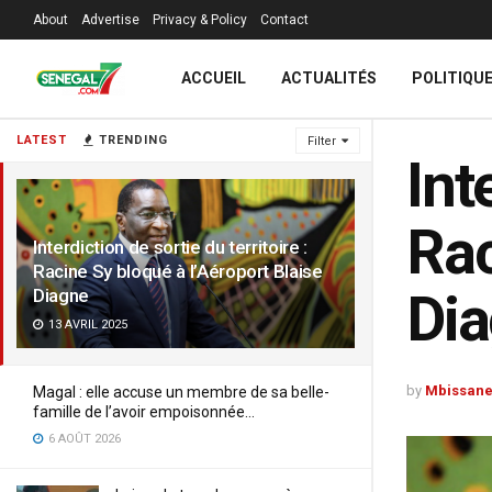
About
Advertise
Privacy & Policy
Contact
ACCUEIL
ACTUALITÉS
POLITIQU
LATEST
TRENDING
Filter
Int
Rac
Interdiction de sortie du territoire :
Racine Sy bloqué à l’Aéroport Blaise
Di
Diagne
13 AVRIL 2025
by
Mbissane
Magal : elle accuse un membre de sa belle-
famille de l’avoir empoisonnée…
6 AOÛT 2026