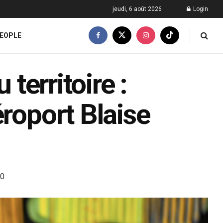
jeudi, 6 août 2026
Login
EOPLE
 territoire :
éroport Blaise
0