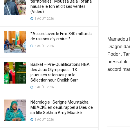
territoriales : Moussa Bala Fofana
hausse le ton et dit ses vérités
(Vidéo)
5 AOÛT 2026
*Accord avec le Fmi, 340 milliards
de raisons d’y croire !*
Mamadou Ra
5 AOÛT 2026
Diagne dans
Podor . Tan
pressafrik
Basket – Pré-Qualifications FIBA
accord mar
des Jeux Olympiques : 13
joueuses retenues par le
Sélectionneur Cheikh Sarr
5 AOÛT 2026
Nécrologie : Serigne Mountakha
MBACKÉ en deuil, rappel à Dieu de
sa fille Sokhna Amy Mbacké
5 AOÛT 2026