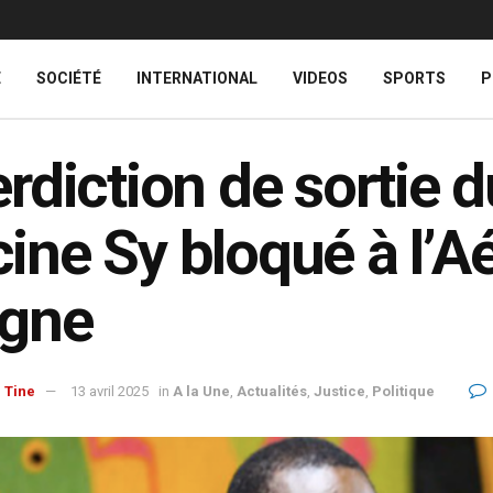
E
SOCIÉTÉ
INTERNATIONAL
VIDEOS
SPORTS
P
erdiction de sortie du
ine Sy bloqué à l’A
agne
 Tine
13 avril 2025
in
A la Une
,
Actualités
,
Justice
,
Politique