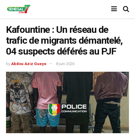
Kafountine : Un réseau de
trafic de migrants démantelé,
04 suspects déférés au PJF
by
Abdou Aziz Gueye
8 juin 2026