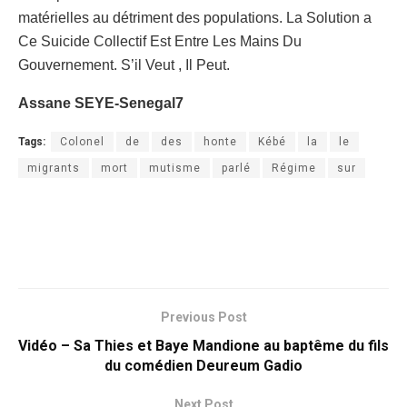
matérielles au détriment des populations. La Solution a
Ce Suicide Collectif Est Entre Les Mains Du
Gouvernement. S’il Veut , Il Peut.
Assane SEYE-Senegal7
Tags:
Colonel
de
des
honte
Kébé
la
le
migrants
mort
mutisme
parlé
Régime
sur
Previous Post
Vidéo – Sa Thies et Baye Mandione au baptême du fils
du comédien Deureum Gadio
Next Post