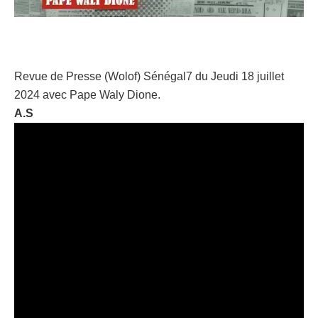
Revue de Presse (Wolof) Sénégal7 du Jeudi 18 juillet
2024 avec Pape Waly Dione.
A.S