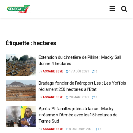
Étiquette :
hectares
Extension du cimetière de Pikine : Macky Sall
donne 4 hectares
BY
ASSANE SEYE
17 AOÛT 2021
0
Bradage foncier de l’aéroport Lss : Les Yoffois
réclament 250 hectares à l’Etat
BY
ASSANE SEYE
20 MARS 2021
0
Après 79 familles jetées à la rue : Macky
« réarme » l’Armée avec les15 hectares de
Terme Sud
BY
ASSANE SEYE
8 OCTOBRE 2020
3