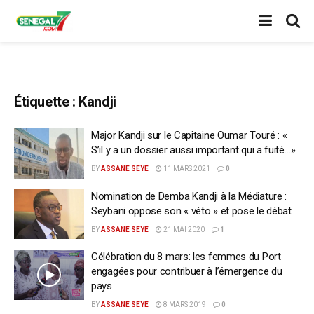
Étiquette :
Kandji
Major Kandji sur le Capitaine Oumar Touré : «
S’il y a un dossier aussi important qui a fuité…»
BY
ASSANE SEYE
11 MARS 2021
0
Nomination de Demba Kandji à la Médiature :
Seybani oppose son « véto » et pose le débat
BY
ASSANE SEYE
21 MAI 2020
1
Célébration du 8 mars: les femmes du Port
engagées pour contribuer à l’émergence du
pays
BY
ASSANE SEYE
8 MARS 2019
0