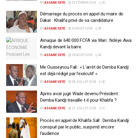
BY
ASSANE SEYE
25 FÉVRIER 2019
3
Démarrage du procès en appel du maire de
Dakar : Khalifa privé de sa candidature
BY
ASSANE SEYE
30 AOÛT 2018
0
Arnaque de 640 000 FCFA via Wari : Ndèye Awa
Kandji devant la barre
BY
ASSANE SEYE
18 AOÛT 2018
0
Me Ousseynou Fall : « L’arrêt de Demba Kandji
est déjà rédigé par l’exécutif »
BY
ASSANE SEYE
28 JUILLET 2018
0
Après avoir jugé Wade devenu Président :
Demba Kandji travaille-t-il pour Khalifa ?
BY
ASSANE SEYE
27 JUILLET 2018
1
Procès en appel de Khalifa Sall : Demba Kandji
conspué par le public, suspend encore
l’audience