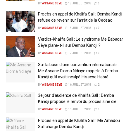
BY
ASSANE SEYE
18 JUILLET 2018
0
Procès en appel de Khalifa Sall : Demba Kandji
refuse de revenir sur l’arrêt de la Cedeao
BY
ASSANE SEYE
18 JUILLET 2018
0
Verdict-Khalifa Sall : Le syndrome Me Babacar
Sèye plane-t-il sur Demba Kandji ?
BY
ASSANE SEYE
17 JUILLET 2018
0
Sur la base d’une convention internationale :
Me Assane Dioma Ndiaye rappelle à Demba
Kandji qu’il avait inculpé Hissene Habré
BY
ASSANE SEYE
16 JUILLET 2018
2
3e jour d’audience de Khalifa Sall : Demba
Kandji propose le renvoi du procès sine die
BY
ASSANE SEYE
11 JUILLET 2018
0
Procès en appel de Khalifa Sall : Me Amadou
Sall charge Demba Kandji