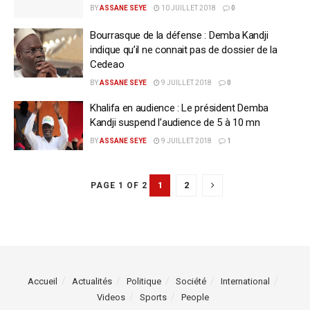
BY
ASSANE SEYE
10 JUILLET 2018
0
Bourrasque de la défense : Demba Kandji
indique qu’il ne connait pas de dossier de la
Cedeao
BY
ASSANE SEYE
9 JUILLET 2018
0
Khalifa en audience : Le président Demba
Kandji suspend l’audience de 5 à 10 mn
BY
ASSANE SEYE
9 JUILLET 2018
1
1
2
PAGE 1 OF 2
Accueil
Actualités
Politique
Société
International
Videos
Sports
People