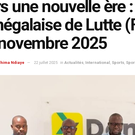
s une nouvelle ère :
égalaise de Lutte (F
 novembre 2025
ahima Ndiaye
22 juillet 2025
in
Actualités
,
International
,
Sports
,
Spor