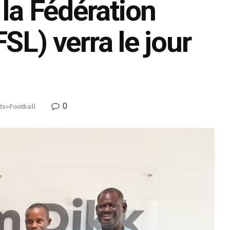
 la Fédération
SL) verra le jour
0
ts>Football