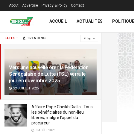
About
Advertise
Privacy & Policy
Contact
ACCUEIL
ACTUALITÉS
POLITIQU
LATEST
TRENDING
Filter
Vers une nouvelle ère : la Fédération
Sénégalaise de Lutte (FSL) verra le
jour en novembre 2025
22 JUILLET 2025
Affaire Pape Cheikh Diallo : Tous
les bénéficiaires du non-lieu
libérés, malgré l’appel du
procureur
8 AOÛT 2026