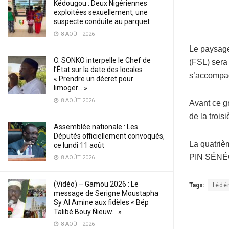
Kédougou : Deux Nigériennes
exploitées sexuellement, une
suspecte conduite au parquet
8 AOÛT 2026
Le paysage
O. SONKO interpelle le Chef de
(FSL) sera
l’État sur la date des locales :
s’accompagn
« Prendre un décret pour
limoger… »
8 AOÛT 2026
Avant ce g
de la troi
Assemblée nationale : Les
Députés officiellement convoqués,
La quatriè
ce lundi 11 août
PIN SÉNÉ
8 AOÛT 2026
(Vidéo) – Gamou 2026 : Le
Tags:
fédé
message de Serigne Moustapha
Sy Al Amine aux fidèles « Bép
Talibé Bouy Ñieuw… »
8 AOÛT 2026