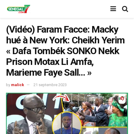
(Vidéo) Faram Facce: Macky
hué à New York: Cheikh Yerim
« Dafa Tombék SONKO Nekk
Prison Motax Li Amfa,
Marieme Faye Sall… »
by
malick
21 septembre 2023