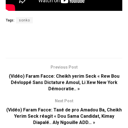
Tags:
sonko
Previous Post
(Vidéo) Faram Facce: Cheikh yerim Seck « Rew Bou
Dévloppé Sans Dictature Amoul, Li Xew New York
Démocratie.. »
Next Post
(Vidéo) Faram Facce: Taxé de pro Amadou Ba, Cheikh
Yerim Seck réagit « Dou Sama Candidat, Kimay
Diapalé.. Aly Ngouille ADD… »