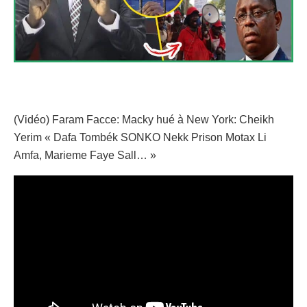
(Vidéo) Faram Facce: Macky hué à New York: Cheikh
Yerim « Dafa Tombék SONKO Nekk Prison Motax Li
Amfa, Marieme Faye Sall… »