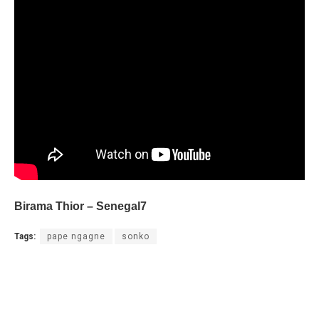
Birama Thior – Senegal7
Tags:
pape ngagne
sonko