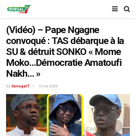
(Vidéo) – Pape Ngagne
convoqué : TAS débarque à la
SU & détruit SONKO « Mome
Moko…Démocratie Amatoufi
Nakh… »
by
Senegal7
5 mai 2026