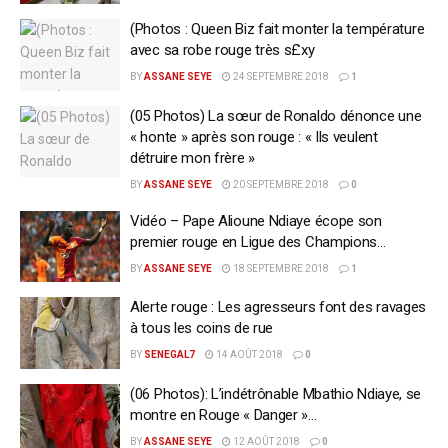
(Photos : Queen Biz fait monter la température
avec sa robe rouge très s£xy
BY
ASSANE SEYE
24 SEPTEMBRE 2018
1
(05 Photos) La sœur de Ronaldo dénonce une
« honte » après son rouge : « Ils veulent
détruire mon frère »
BY
ASSANE SEYE
20 SEPTEMBRE 2018
0
Vidéo – Pape Alioune Ndiaye écope son
premier rouge en Ligue des Champions…
BY
ASSANE SEYE
18 SEPTEMBRE 2018
1
Alerte rouge : Les agresseurs font des ravages
à tous les coins de rue
BY
SENEGAL7
14 AOÛT 2018
0
(06 Photos): L’indétrônable Mbathio Ndiaye, se
montre en Rouge « Danger »…
BY
ASSANE SEYE
12 AOÛT 2018
0