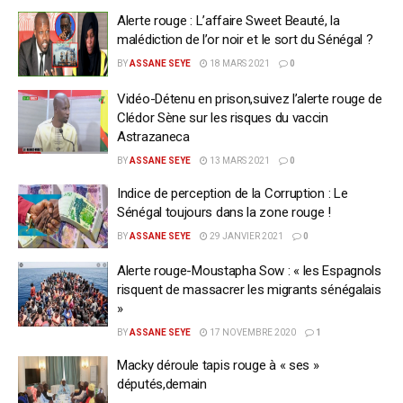
Alerte rouge : L’affaire Sweet Beauté, la
malédiction de l’or noir et le sort du Sénégal ?
BY
ASSANE SEYE
18 MARS 2021
0
Vidéo-Détenu en prison,suivez l’alerte rouge de
Clédor Sène sur les risques du vaccin
Astrazaneca
BY
ASSANE SEYE
13 MARS 2021
0
Indice de perception de la Corruption : Le
Sénégal toujours dans la zone rouge !
BY
ASSANE SEYE
29 JANVIER 2021
0
Alerte rouge-Moustapha Sow : « les Espagnols
risquent de massacrer les migrants sénégalais
»
BY
ASSANE SEYE
17 NOVEMBRE 2020
1
Macky déroule tapis rouge à « ses »
députés,demain