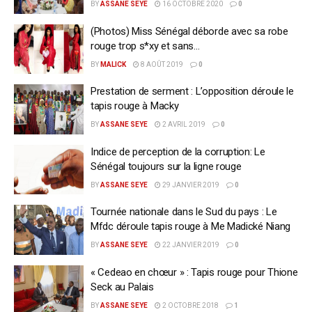
BY
ASSANE SEYE
16 OCTOBRE 2020
0
(Photos) Miss Sénégal déborde avec sa robe
rouge trop s*xy et sans…
BY
MALICK
8 AOÛT 2019
0
Prestation de serment : L’opposition déroule le
tapis rouge à Macky
BY
ASSANE SEYE
2 AVRIL 2019
0
Indice de perception de la corruption: Le
Sénégal toujours sur la ligne rouge
BY
ASSANE SEYE
29 JANVIER 2019
0
Tournée nationale dans le Sud du pays : Le
Mfdc déroule tapis rouge à Me Madické Niang
BY
ASSANE SEYE
22 JANVIER 2019
0
« Cedeao en chœur » : Tapis rouge pour Thione
Seck au Palais
BY
ASSANE SEYE
2 OCTOBRE 2018
1