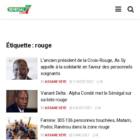
Étiquette :
rouge
L’ancien président de la Croix-Rouge, As Sy
appelle à la solidarité en faveur des personnels
soignants
BY
ASSANE SEYE
11 AOÛT 2021
0
Variant Delta : Alpha Condé met le Sénégal sur
sa liste rouge
BY
ASSANE SEYE
3 AOÛT 2021
0
Famine: 305 136 personnes touchées, Matam,
Podor, Ranérou dans la zone rouge
BY
ASSANE SEYE
3 MAI 2021
0