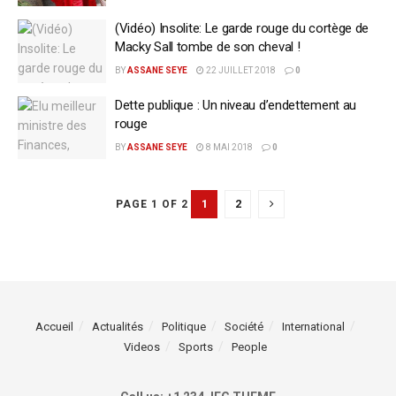
(Vidéo) Insolite: Le garde rouge du cortège de
Macky Sall tombe de son cheval !
BY
ASSANE SEYE
22 JUILLET 2018
0
Dette publique : Un niveau d’endettement au
rouge
BY
ASSANE SEYE
8 MAI 2018
0
1
2
PAGE 1 OF 2
Accueil
Actualités
Politique
Société
International
Videos
Sports
People