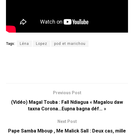
Tags:
Léna
Lopez
pod et marichou
Previous Post
(Vidéo) Magal Touba : Fall Ndiagua « Magalou daw
taxna Corona…Eupna bagna déf… »
Next Post
Pape Samba Mboup , Me Malick Sall : Deux cas, mille